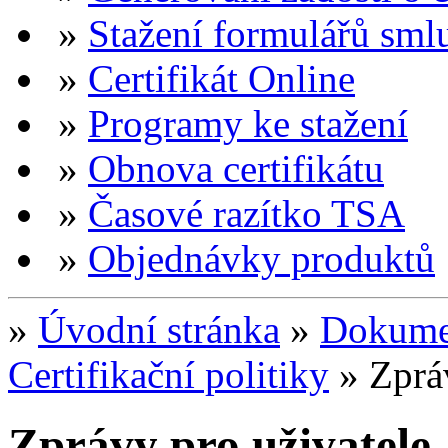
»
Stažení formulářů sml
»
Certifikát Online
»
Programy ke stažení
»
Obnova certifikátu
»
Časové razítko TSA
»
Objednávky produktů
»
Úvodní stránka
»
Dokumen
Certifikační politiky
»
Zprá
Zprávy pro uživatele