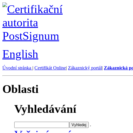
English
Úvodní stránka
|
Certifikát Online
|
Zákaznický portál
|
Zákaznická p
Oblasti
Vyhledávání
.