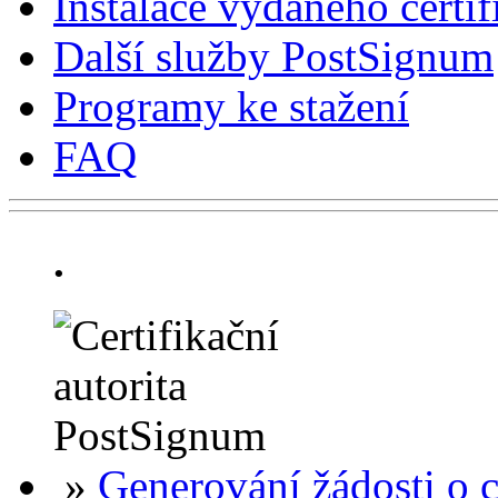
Instalace vydaného certif
Další služby PostSignum
Programy ke stažení
FAQ
.
»
Generování žádosti o ce