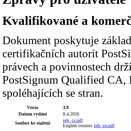
Kvalifikované a komerčn
Dokument poskytuje základn
certifikačních autorit Po
právech a povinnostech drži
PostSignum Qualified CA, 
spoléhajících se stran.
Verze
3.9
Datum vydání
8.4.2026
pds_cs.pdf
Soubor ke stažení
English version:
pds_en.pdf