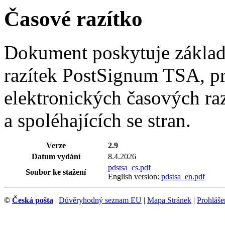
Časové razítko
Dokument poskytuje základn
razítek PostSignum TSA, pr
elektronických časových r
a spoléhajících se stran.
Verze
2.9
Datum vydání
8.4.2026
pdstsa_cs.pdf
Soubor ke stažení
English version:
pdstsa_en.pdf
©
Česká pošta
|
Důvěryhodný seznam EU
|
Mapa Stránek
|
Prohlášen