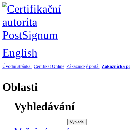
English
Úvodní stránka
|
Certifikát Online
|
Zákaznický portál
|
Zákaznická p
Oblasti
Vyhledávání
.